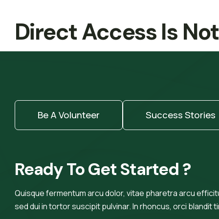
Direct Access Is No
Be A Volunteer
Success Stories
Ready To Get Started ?
Quisque fermentum arcu dolor, vitae pharetra arcu efficitur
sed dui in tortor suscipit pulvinar. In rhoncus, orci blandit t