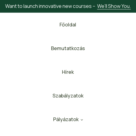
Want to launch innovative new courses –
We’ll Show You.
Főoldal
Bemutatkozás
Hírek
Szabályzatok
Pályázatok