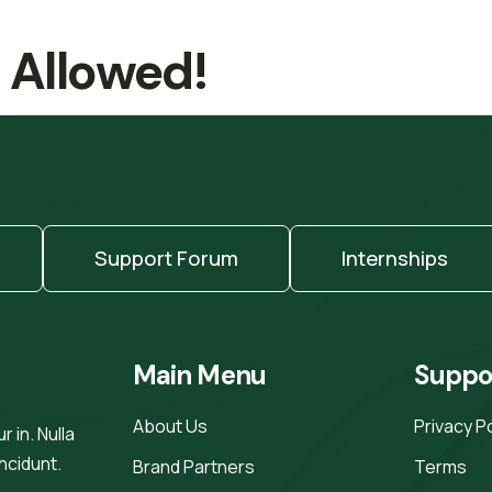
t Allowed!
Support Forum
Internships
Main Menu
Suppo
About Us
Privacy P
 in. Nulla
incidunt.
Brand Partners
Terms