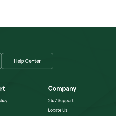
Help Center
rt
Company
olicy
24/7 Support
Locate Us