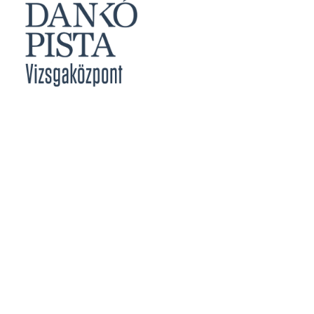
Jegyzőknek
Vizsgabizottsági Tagoknak
Meghirdetett Vizsgák
Vizsgajelentkezés
Vizsgaközpont Eredményei
Határidők
Közérdekű Adatok
Szakmai Vizsga
Rendszer Követelmények
Képesítő Vizsga