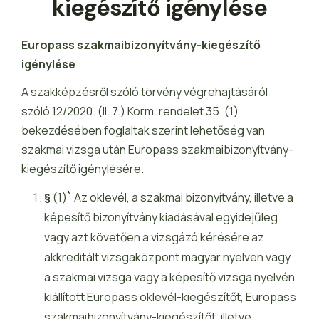
kiegészítő igénylése
Europass szakmaibizonyítvány-kiegészítő
igénylése
A szakképzésről szóló törvény végrehajtásáról
szóló 12/2020. (II. 7.) Korm. rendelet 35. (1)
bekezdésében foglaltak szerint lehetőség van
szakmai vizsga után Europass szakmaibizonyítvány-
kiegészítő igénylésére.
*
§
(1)
Az oklevél, a szakmai bizonyítvány, illetve a
képesítő bizonyítvány kiadásával egyidejűleg
vagy azt követően a vizsgázó kérésére az
akkreditált vizsgaközpont magyar nyelven vagy
a szakmai vizsga vagy a képesítő vizsga nyelvén
kiállított Europass oklevél-kiegészítőt, Europass
szakmaibizonyítvány-kiegészítőt, illetve