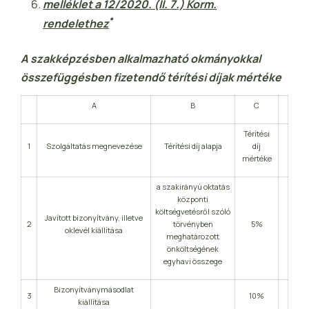
melléklet a 12/2020. (II. 7.) Korm.
*
rendelethez
A szakképzésben alkalmazható okmányokkal
összefüggésben fizetendő térítési díjak mértéke
A
B
C
Térítési
1
Szolgáltatás megnevezése
Térítési díj alapja
díj
mértéke
a szakirányú oktatás
központi
költségvetésről szóló
Javított bizonyítvány, illetve
2
törvényben
5%
oklevél kiállítása
meghatározott
önköltségének
egyhavi összege
Bizonyítványmásodlat
3
10%
kiállítása