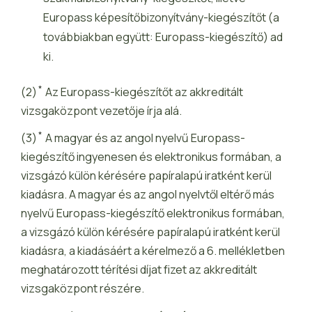
Europass képesítőbizonyítvány-kiegészítőt (a
továbbiakban együtt: Europass-kiegészítő) ad
ki.
*
(2)
Az Europass-kiegészítőt az akkreditált
vizsgaközpont vezetője írja alá.
*
(3)
A magyar és az angol nyelvű Europass-
kiegészítő ingyenesen és elektronikus formában, a
vizsgázó külön kérésére papíralapú iratként kerül
kiadásra. A magyar és az angol nyelvtől eltérő más
nyelvű Europass-kiegészítő elektronikus formában,
a vizsgázó külön kérésére papíralapú iratként kerül
kiadásra, a kiadásáért a kérelmező a 6. mellékletben
meghatározott térítési díjat fizet az akkreditált
vizsgaközpont részére.