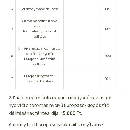
4
Pótbizonyítvány kiállítása
10%
Oklevélmásodlat, illetve
szakmai
5
10%
bizonyítványmásodlat
kiállítása
A magyar és az angol nyelvtől
eltérő más nyelvű
6
15%
Europass-kiegészítő
kiállítása
Europasskiegészítő-
7
20%
másodlat kiállítása
2024-ben a fentiek alapján a magyar és az angol
nyelvtől eltérő más nyelvű Europass-kiegészítő
kiállításának térítési díja:
15.000 Ft.
Amennyiben Europass szakmaibizonyítvány-