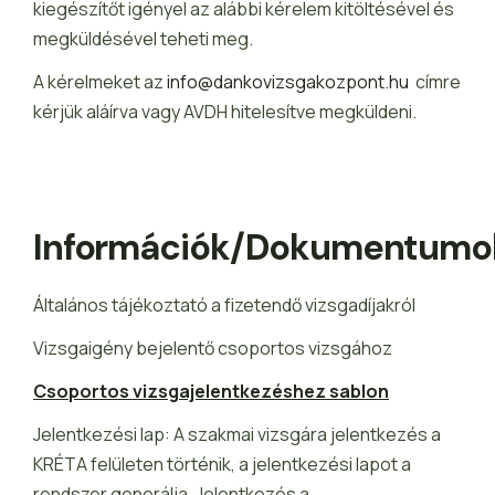
kiegészítőt igényel az alábbi kérelem kitöltésével és
megküldésével teheti meg.
A kérelmeket az
info@dankovizsgakozpont.hu
címre
kérjük aláírva vagy AVDH hitelesítve megküldeni.
Információk/dokumentumo
Általános tájékoztató a fizetendő vizsgadíjakról
Vizsgaigény bejelentő csoportos vizsgához
Csoportos vizsgajelentkezéshez sablon
Jelentkezési lap: A szakmai vizsgára jelentkezés a
KRÉTA felületen történik, a jelentkezési lapot a
rendszer generálja. Jelentkezés a