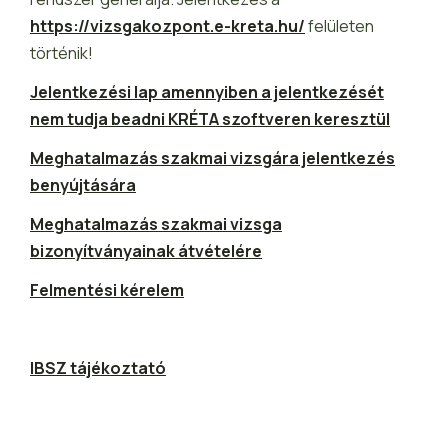
https://vizsgakozpont.e-kreta.hu/
felületen
történik!
Jelentkezési lap amennyiben a jelentkezését
nem tudja beadni KRÉTA szoftveren keresztül
Meghatalmazás szakmai vizsgára jelentkezés
benyújtására
Meghatalmazás szakmai vizsga
bizonyítványainak átvételére
Felmentési kérelem
IBSZ tájékoztató