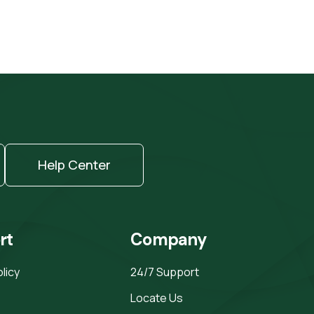
Help Center
rt
Company
olicy
24/7 Support
Locate Us