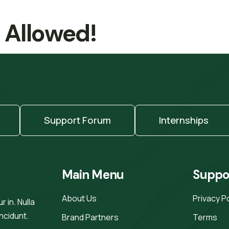
t Allowed!
Support Forum
Internships
Main Menu
Suppo
About Us
Privacy P
 in. Nulla
incidunt.
Brand Partners
Terms