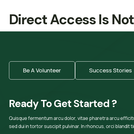
Direct Access Is No
Be A Volunteer
Success Stories
Ready To Get Started ?
Quisque fermentum arcu dolor, vitae pharetra arcu efficitur
sed dui in tortor suscipit pulvinar. In rhoncus, orci blandit t