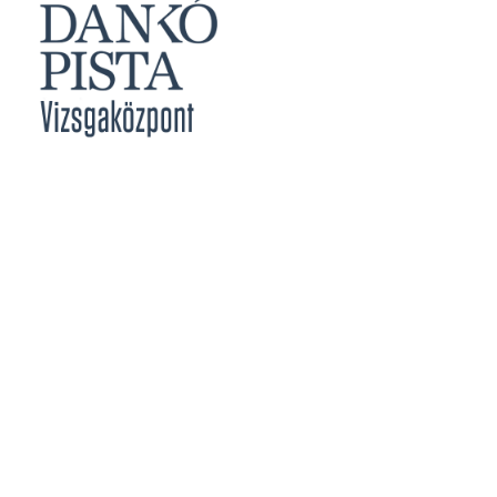
Jegyzőknek
Vizsgabizottsági Tagoknak
Meghirdetett Vizsgák
Vizsgajelentkezés
Vizsgaközpont Eredményei
Határidők
Közérdekű Adatok
Szakmai Vizsga
Rendszer Követelmények
Képesítő Vizsga