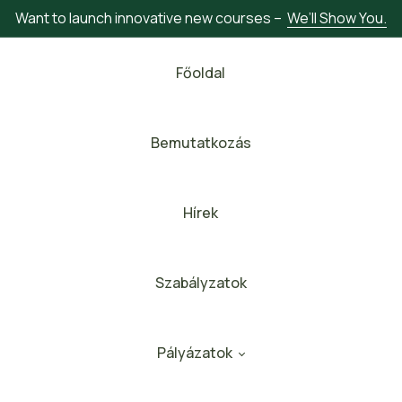
Want to launch innovative new courses –
We’ll Show You.
Főoldal
Bemutatkozás
Hírek
Szabályzatok
Pályázatok