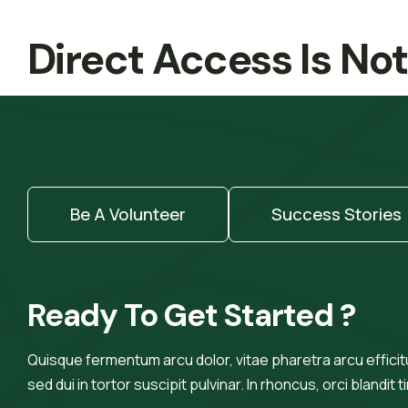
Direct Access Is No
Be A Volunteer
Success Stories
Ready To Get Started ?
Quisque fermentum arcu dolor, vitae pharetra arcu efficitur
sed dui in tortor suscipit pulvinar. In rhoncus, orci blandit t