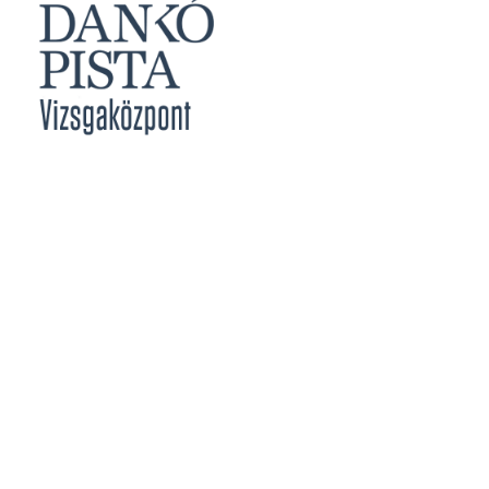
Jegyzőknek
Vizsgabizottsági Tagoknak
Meghirdetett Vizsgák
Vizsgajelentkezés
Vizsgaközpont Eredményei
Határidők
Közérdekű Adatok
Szakmai Vizsga
Rendszer Követelmények
Képesítő Vizsga