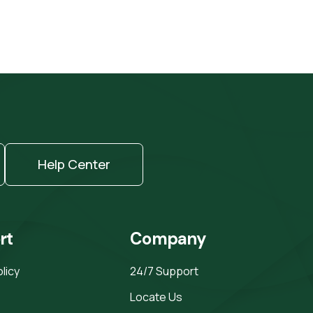
Help Center
rt
Company
olicy
24/7 Support
Locate Us