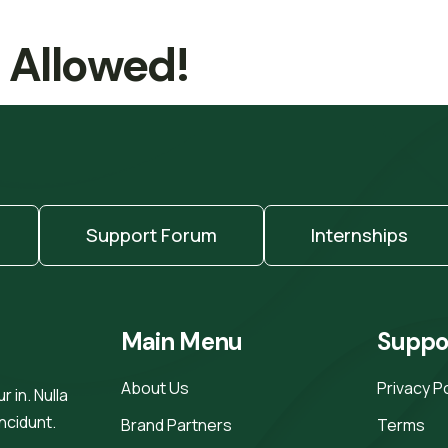
t Allowed!
Support Forum
Internships
Main Menu
Suppo
About Us
Privacy P
 in. Nulla
incidunt.
Brand Partners
Terms