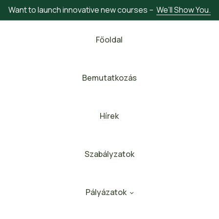
Want to launch innovative new courses –
We’ll Show You.
Főoldal
Bemutatkozás
Hírek
Szabályzatok
Pályázatok