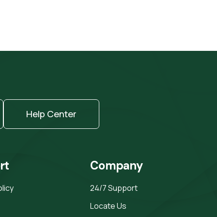
Help Center
rt
Company
olicy
24/7 Support
Locate Us