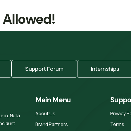
t Allowed!
Support Forum
Internships
Main Menu
Suppo
About Us
Privacy P
 in. Nulla
incidunt.
Brand Partners
Terms