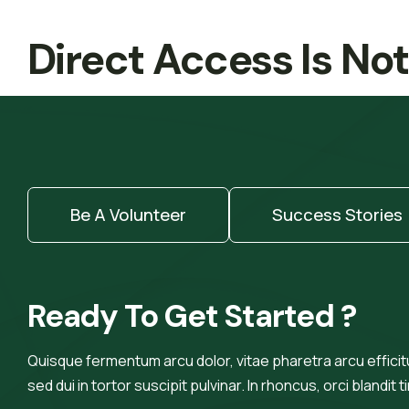
Direct Access Is No
Be A Volunteer
Success Stories
Ready To Get Started ?
Quisque fermentum arcu dolor, vitae pharetra arcu efficitur
sed dui in tortor suscipit pulvinar. In rhoncus, orci blandit t