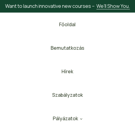
Want to launch innovative new courses –
We’ll Show You.
Főoldal
Bemutatkozás
Hírek
Szabályzatok
Pályázatok