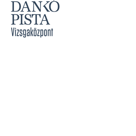
Jegyzőknek
Vizsgabizottsági Tagoknak
Meghirdetett Vizsgák
Vizsgajelentkezés
Vizsgaközpont Eredményei
Határidők
Közérdekű Adatok
Szakmai Vizsga
Rendszer Követelmények
Képesítő Vizsga