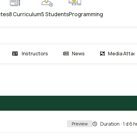
utes
8 Curriculum
5 Students
Programming
Instructors
News
Media Atta
Duration :
1 d 6 h
Preview