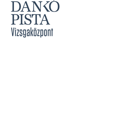
Jegyzőknek
Vizsgabizottsági Tagoknak
Meghirdetett Vizsgák
Vizsgajelentkezés
Vizsgaközpont Eredményei
Határidők
Közérdekű Adatok
Szakmai Vizsga
Rendszer Követelmények
Képesítő Vizsga