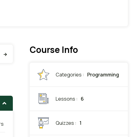
Course Info
chments
Reviews
Categories :
Programming
Lessons :
6
Quizzes :
1
rs