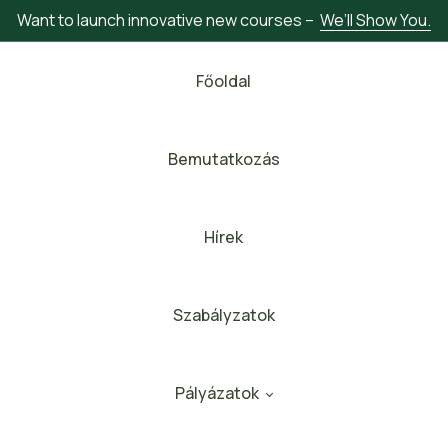
Want to launch innovative new courses –
We’ll Show You.
Főoldal
Bemutatkozás
Hírek
Szabályzatok
Pályázatok