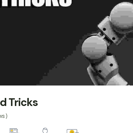
d Tricks
ws )