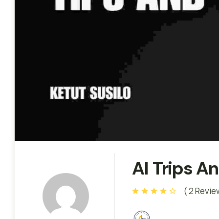
AI Trips An
( 2 Revie