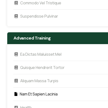
Commodo Vel Tristique
Suspendisse Pulvinar
Advanced Training
Ea Dictas Maluisset Mel
Quisque Hendrerit Tortor
Aliquam Massa Turpis
Nam Et Sapien Lacinia
Health