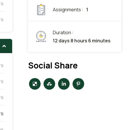
rs
Assignments :
1
rs
Duration :
12 days 8 hours 6 minutes
Social Share
rs
rs
rs
rs
ns